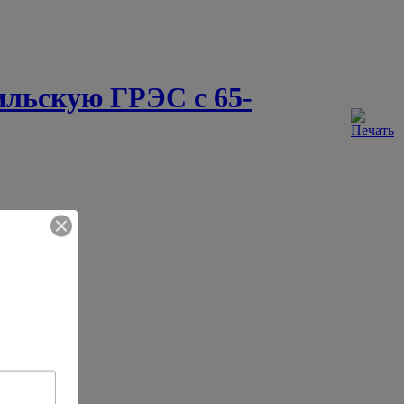
льскую ГРЭС с 65-