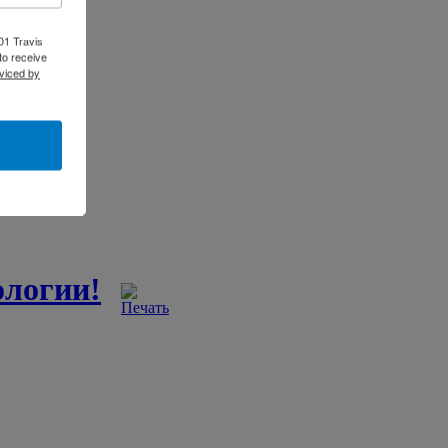
01 Travis
to receive
viced by
ологии!