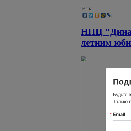
Теги:
НПЦ "Динам
летним юби
Под
Будьте 
Только 
Email