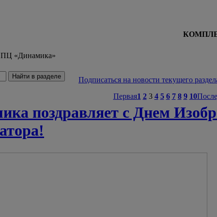
КОМПЛЕ
ПЦ «Динамика»
Подписаться на новости текущего раздел
Первая
1
2
3
4
5
6
7
8
9
10
После
ка поздравляет с Днем Изобр
атора!