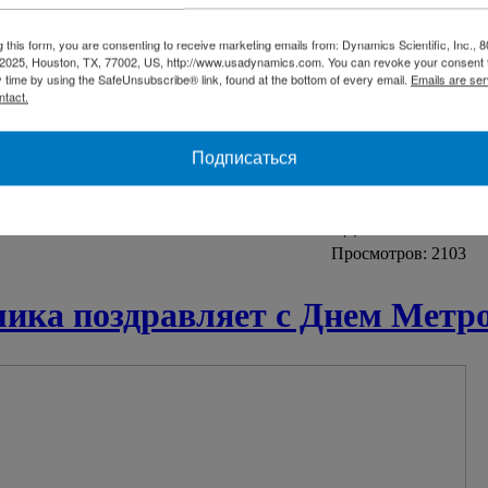
g this form, you are consenting to receive marketing emails from: Dynamics Scientific, Inc., 8
e 2025, Houston, TX, 77002, US, http://www.usadynamics.com. You can revoke your consent 
y time by using the SafeUnsubscribe® link, found at the bottom of every email.
Emails are ser
ntact.
Подписаться
Дата:
29.05.2021
Просмотров: 2103
ка поздравляет с Днем Метр