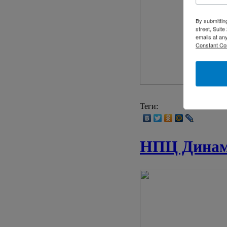
By submittin
street, Suit
emails at an
Constant Co
Теги:
НПЦ Динами