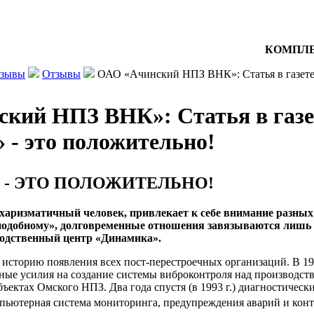
КОМПЛЕ
тзывы
Отзывы
ОАО «Ачинский НПЗ ВНК»: Статья в газете «
кий НПЗ ВНК»: Статья в газете
 - это положительно!
 - ЭТО ПОЛОЖИТЕЛЬНО!
харизматичный человек, привлекает к себе внимание разных 
подобному», долговременные отношения завязываются лишь с
водственный центр «Динамика».
историю появления всех пост-перестроечных организаций. В 1
ные усилия на создание системы виброконтроля над производст
ъектах Омского НПЗ. Два года спустя (в 1993 г.) диагностическ
пьютерная система мониторинга, предупреждения аварий и конт