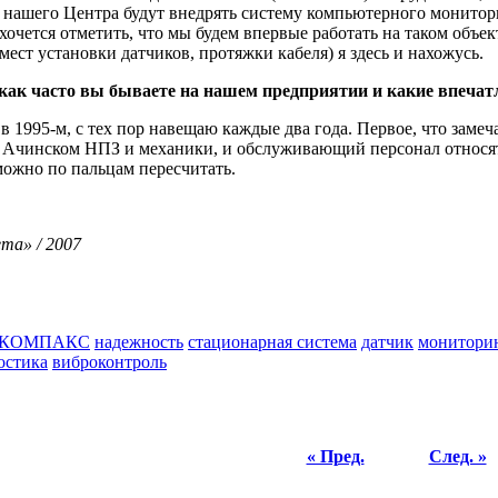
 нашего Центра будут внедрять систему компьютерного монитори
хочется отметить, что мы будем впервые работать на таком объе
мест установки датчиков, протяжки кабеля) я здесь и нахожусь.
как часто вы бываете на нашем предприятии и какие впечатл
с в 1995-м, с тех пор навещаю каждые два года. Первое, что зам
 Ачинском НПЗ и механики, и обслуживающий персонал относятся
можно по пальцам пересчитать.
та» / 2007
КОМПАКС
надежность
стационарная система
датчик
монитори
остика
виброконтроль
« Пред.
След. »