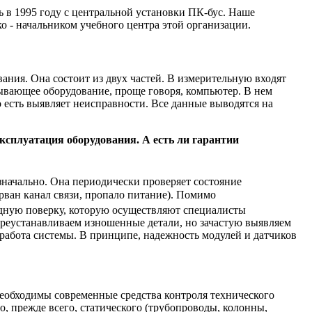
 в 1995 году с центральной установки ПК-бус. Наше
 - начальником учебного центра этой организации.
ания. Она состоит из двух частей. В измерительную входят
тывающее оборудование, проще говоря, компьютер. В нем
о есть выявляет неисправности. Все данные выводятся на
эксплуатация оборудования. А есть ли гарантии
начально. Она периодически проверяет состояние
рван канал связи, пропало питание). Помимо
дную поверку, которую осуществляют специалисты
ереустанавливаем изношенные детали, но зачастую выявляем
 работа системы. В принципе, надежность модулей и датчиков
 необходимы современные средства контроля технического
о, прежде всего, статического (трубопроводы, колонны,