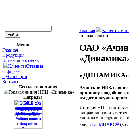
Главная
Клиенты и о
положительно!
Меню
ОАО «Ачинс
Главная
Продукция
«Динамика»
Клиенты и отзывы
Клиенты
Отзывы
О фирме
«ДИНАМИКА»
Публикации
Контакты
Бесплатная линия
Ачинский НПЗ, словно 
принципу «подобное к 
Награды
входит и научно-произ
История НПЦ повторяет 
направили свои умствен
«детище» внедрили на об
®
ввели
КОМПАКС
(ком