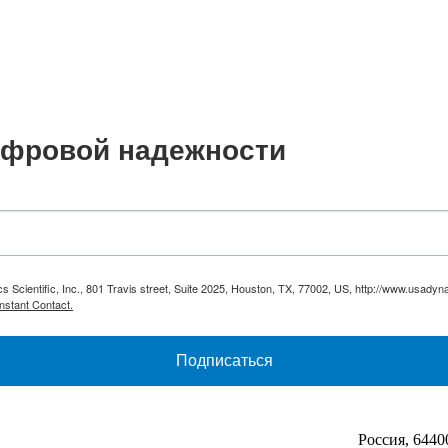
цифровой надежности
cs Scientific, Inc., 801 Travis street, Suite 2025, Houston, TX, 77002, US, http://www.usady
nstant Contact.
Подписаться
Россия, 6440