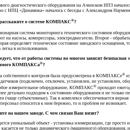
ового диагностического оборудования на Ачинском НПЗ началось
во с НПЦ «Динамика» началось с беседы с Александром Науменко
®
, расскажите о системе КОМПАКС
?
ционарная система мониторинга технического состояния оборудов
ют на насосы, компрессоры, электродвигатели. Второе - обраба
орая определяет техническое состояние заводского оснащения, т
а легка в использовании.
ледует, что от работы системы во многом зависит безопасная 
®
 самого КОМПАКСа
?
®
ма собственного контроля была предусмотрена в КОМПАКСе
из
датчиков (подключен, отключен, установлен, не установлен, обо
®
любое измерительное оборудование, КОМПАКС
проходит ежего
ее детально подходим к состоянию оборудования и не только п
 (чаще субъективные). Так в комплексе обеспечивается верная
 персонал относится к ним бережно, то и проблем не возникает.
ите на нашем заводе. С чем связан Ваш визит?
дится уникальный объект - установка изомеризации, где просто
о касается не только динамического (машинного) оборудования, н