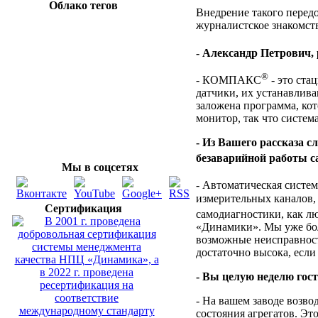
Облако тегов
Внедрение такого перед
журналистское знакомст
- Александр Петрович
®
- КОМПАКС
- это ста
датчики, их устанавлива
заложена программа, кот
монитор, так что систем
- Из Вашего рассказа с
безаварийной работы
Мы в соцсетях
- Автоматическая систе
измерительных каналов, 
Сертификация
самодиагностики, как 
«Динамики». Мы уже бол
возможные неисправности
достаточно высока, если
- Вы целую неделю гост
- На вашем заводе возво
состояния агрегатов. Эт