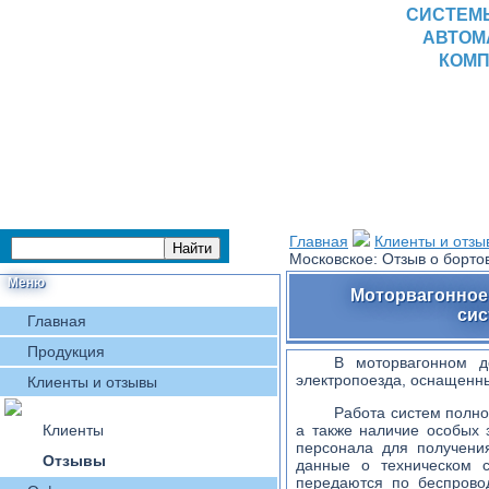
СИСТЕМ
АВТОМ
КОМП
Главная
Клиенты и отзы
Московское: Отзыв о бор
Меню
Моторвагонное 
сис
Главная
Продукция
В моторвагонном де
электропоезда, оснащенн
Клиенты и отзывы
Работа систем полно
Клиенты
а также наличие особых 
персонала для получени
Отзывы
данные о техническом с
передаются по беспрово