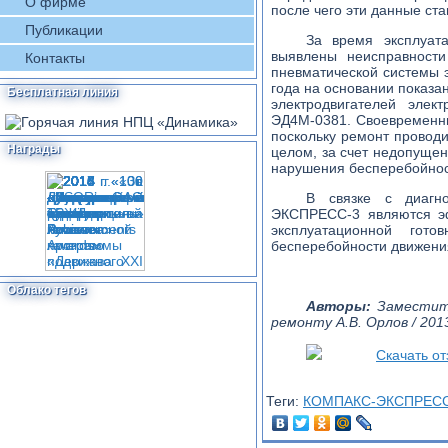
О фирме
после чего эти данные ст
Публикации
За время эксплуа
выявлены неисправности
Контакты
пневматической системы э
года на основании показа
Бесплатная линия
электродвигателей элек
ЭД4М-0381. Своевременны
поскольку ремонт проводи
Награды
целом, за счет недопущен
нарушения бесперебойност
В связке с диагно
ЭКСПРЕСС-3 являются э
эксплуатационной гот
бесперебойности движени
Облако тегов
Авторы:
Заместите
ремонту А.В. Орлов / 201
Скачать от
Теги:
КОМПАКС-ЭКСПРЕСС