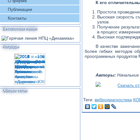
О фирме
К его отличительн
Публикации
Простота проведения
Высокая скорость 
Контакты
узлов.
Получение результа
Бесплатная линия
в процесс измерени
Высокая подтвержда
В качестве замечан
Награды
более гибких методов о
проoгpaммныx продуктов Mi
Авторы:
Начальник 
Скачать от
Облако тегов
Теги:
вибродиагностика
КО