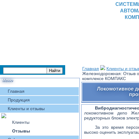
СИСТЕМ
АВТОМ
КОМП
Главная
Клиенты и отзы
Железнодорожная: Отзыв о
комплексе КОМПАКС
Меню
Локомотивное д
Главная
про
Продукция
Вибродиагностич
Клиенты и отзывы
локомотивном депо Жел
редукторных блоков элект
Клиенты
За это время персо
Отзывы
высоко оценить эксплуата