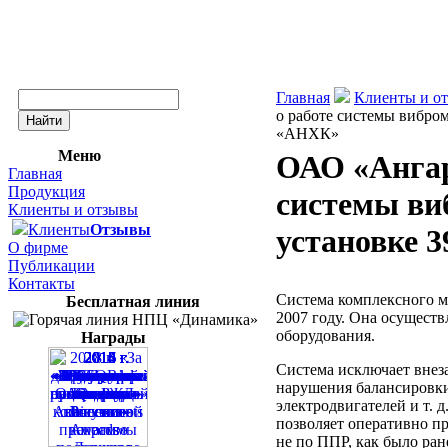
Главная
Клиенты и о
о работе системы вибр
«АНХК»
Меню
ОАО «Ангар
Главная
Продукция
системы в
Клиенты и отзывы
Клиенты
Отзывы
установке 
О фирме
Публикации
Контакты
Система комплексного 
Бесплатная линия
2007 году. Она осуществ
оборудования.
Награды
Система исключает внеза
нарушения балансировки,
электродвигателей и т. 
позволяет оперативно п
не по ППР, как было ран