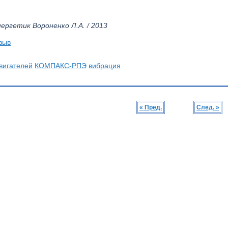
ергетик Вороненко Л.А. / 2013
зыв
вигателей
КОМПАКС-РПЭ
вибрация
« Пред.
След. »