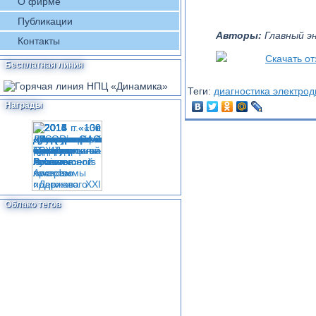
О фирме
Публикации
Авторы:
Главный эн
Контакты
Скачать от
Бесплатная линия
Теги:
диагностика электрод
Награды
Облако тегов