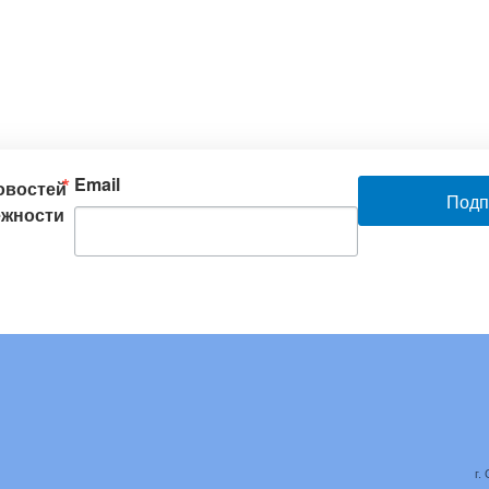
Email
новостей
Подп
ежности
г.