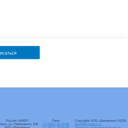
исаться
Россия, 644007
Омск
Copyrights НПЦ «Динамика» ©2026
 Омск, ул. Рабиновича, 108
+7 (3812) 25-13-89
post@dynamics.ru
НПЦ «Динамика»
+7 (3812) 25-42-44
Политика конфиденциальности