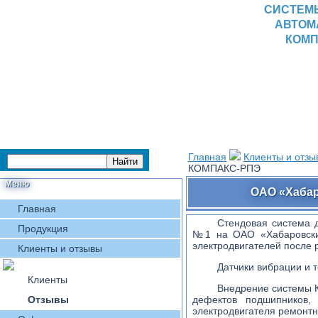
СИСТЕМ
АВТОМ
КОМП
Главная
Клиенты и отзы
КОМПАКС-РПЭ
Меню
ОАО «Хабар
Главная
Стендовая система д
Продукция
№1 на ОАО «Хабаровски
электродвигателей после 
Клиенты и отзывы
Датчики вибрации и 
Клиенты
Внедрение системы
Отзывы
дефектов подшипников, 
электродвигателя ремонт