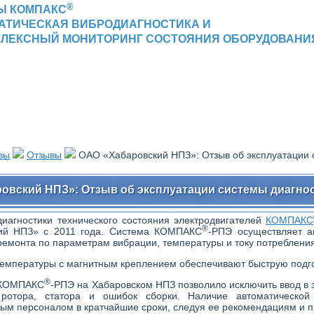
®
Ы КОМПАКС
АТИЧЕСКАЯ ВИБРОДИАГНОСТИКА И
ЛЕКСНЫЙ МОНИТОРИНГ СОСТОЯНИЯ ОБОРУДОВАНИ
вы
Отзывы
ОАО «Хабаровский НПЗ»: Отзыв об эксплуатации 
овский НПЗ»: Отзыв об эксплуатации системы диагн
иагностики технического состояния электродвигателей
КОМПАКС
®
й НПЗ» с 2011 года. Система КОМПАКС
-РПЭ осуществляет ав
ремонта по параметрам вибрации, температуры и току потребления
температуры с магнитным креплением обеспечивают быструю подгот
®
 КОМПАКС
-РПЭ на Хабаровском НПЗ позволило исключить ввод в 
ротора, статора и ошибок сборки. Наличие автоматической
ным персоналом в кратчайшие сроки, следуя ее рекомендациям и 