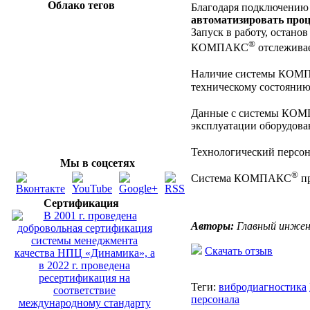
Облако тегов
Благодаря подключению
автоматизировать проц
Запуск в работу, остано
®
КОМПАКС
отслеживае
Наличие системы КО
техническому состоянию
Данные с системы КО
эксплуатации оборудова
Технологический персо
Мы в соцсетях
®
Система КОМПАКС
пр
Сертификация
Авторы:
Главный инжене
Скачать отзыв
Теги:
вибродиагностика
персонала