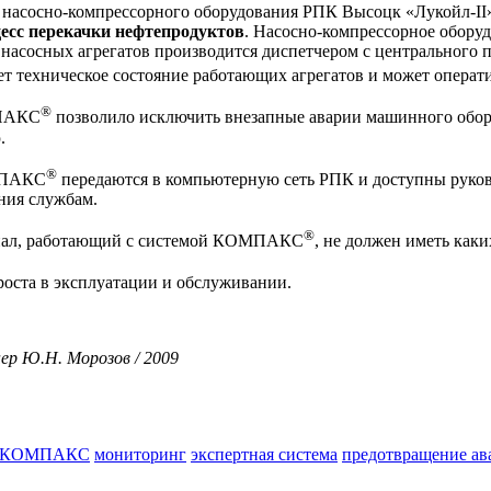
 насосно-компрессорного оборудования РПК Высоцк «Лукойл-
есс перекачки нефтепродуктов
. Насосно-компрессорное обору
в насосных агрегатов производится диспетчером с центрального 
т техническое состояние работающих агрегатов и может операт
®
МПАКС
позволило исключить внезапные аварии машинного обору
.
®
МПАКС
передаются в компьютерную сеть РПК и доступны руков
ния службам.
®
нал, работающий с системой КОМПАКС
, не должен иметь как
оста в эксплуатации и обслуживании.
р Ю.Н. Морозов / 2009
КОМПАКС
мониторинг
экспертная система
предотвращение ав