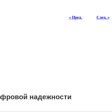
« Пред.
След. »
цифровой надежности