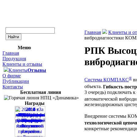
Главная
Клиенты и о
вибродиагностики КО
Меню
РПК Высоцк
Главная
Продукция
вибродиаг
Клиенты и отзывы
Клиенты
Отзывы
О фирме
®
Система КОМПАКС
вн
Публикации
объекта.
Гибкость пос
Контакты
3 очередь) подключать к
Бесплатная линия
автоматической вибро
Награды
железнодорожных цистер
Внедрение системы К
технологической цепоч
конкретные рекомендаци