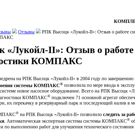
КОМПЛЕ
тзывы
Отзывы
РПК Высоцк «Лукойл-II»: Отзыв о работе с
МПАКС
 «Лукойл-II»: Отзыв о работе
ностики КОМПАКС
едрена на РПК Высоцк «Лукойл-II» в 2004 году по завершению 
®
троения системы КОМПАКС
позволила по мере ввода в эксплу
 системе новое насосное оборудование. Всего на РПК Высоцк «Л
®
диагностики КОМПАКС
подключен 71 основной агрегат обеспе
н, их перекачку в резервуарный парк и последующий налив в м
®
ОМПАКС
на РПК Высоцк «Лукойл-II» позволило
следить за ра
®
ки
. Автоматическая экспертная система системы КОМПАКС
об
и по выполнению работ для улучшения технического состояния 