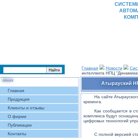
СИСТЕМ
АВТОМ
КОМП
Главная
Новости
Сис
интеллекта НПЦ "Динамика
Меню
Атырауский НП
Главная
На сайте Атырауског
Продукция
крекинга.
Клиенты и отзывы
Как сообщается в ст
комплекса будут оснащен
О фирме
цифровых технологий упр
Публикации
Контакты
С полной версией ст