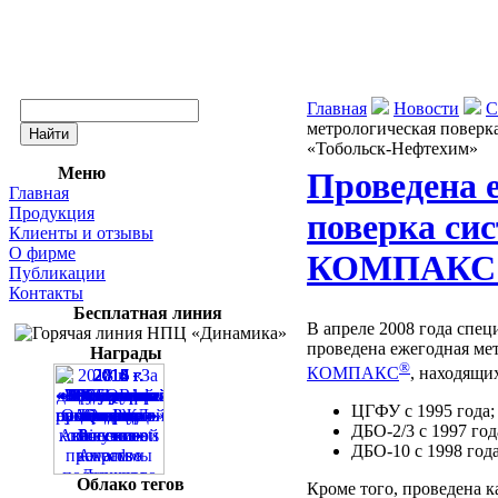
Главная
Новости
С
метрологическая пове
«Тобольск-Нефтехим»
Меню
Проведена 
Главная
Продукция
поверка си
Клиенты и отзывы
О фирме
КОМПАКС н
Публикации
Контакты
Бесплатная линия
В апреле 2008 года сп
проведена ежегодная ме
Награды
®
КОМПАКС
, находящи
ЦГФУ с 1995 года;
ДБО-2/3 с 1997 год
ДБО-10 с 1998 года
Облако тегов
Кроме того, проведена 