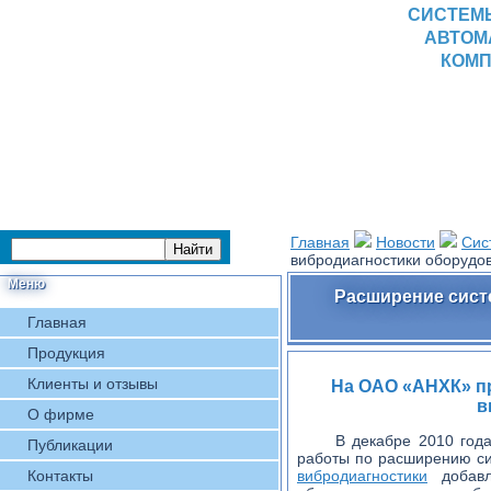
СИСТЕМ
АВТОМ
КОМП
Главная
Новости
Сис
вибродиагностики оборуд
Меню
Расширение сист
Главная
Продукция
Клиенты и отзывы
На ОАО «АНХК» пр
в
О фирме
В декабре 2010 год
Публикации
работы по расширению 
Контакты
вибродиагностики
добавл