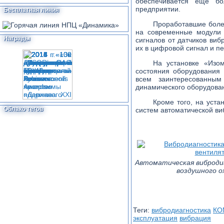
обеспечивается еще бо
предприятии.
Бесплатная линия
Проработавшие боле
на современные модули 
Награды
сигналов от датчиков виб
их в цифровой сигнал и п
На установке «Изом
состояния оборудовани
всем заинтересованны
динамического оборудован
Кроме того, на уста
Облако тегов
систем автоматической в
Автоматическая виброди
воздушного о
Теги:
вибродиагностика
КО
эксплуатация
вибрация