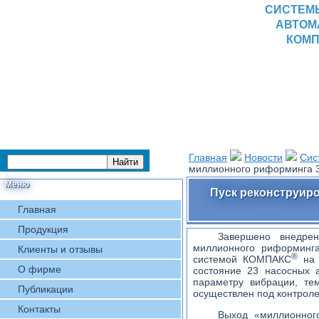
СИСТЕМ
АВТОМ
КОМП
Главная
Новости
Сис
миллионного риформинга 
Меню
Пуск реконструиро
Главная
Продукция
Завершено внедр
миллионного риформинг
Клиенты и отзывы
®
системой КОМПАКС
на 
О фирме
состояние 23 насосных 
параметру вибрации, те
Публикации
осуществлен под контро
Контакты
Выход «миллионног