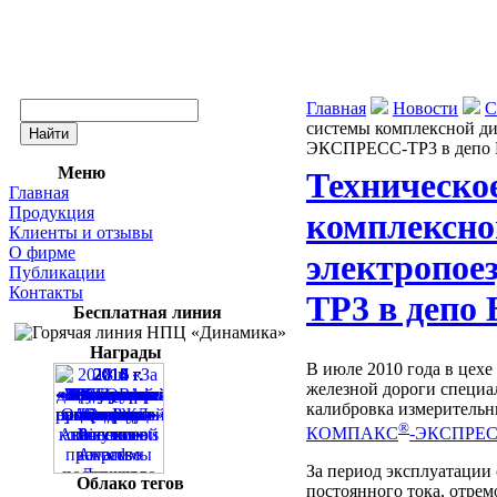
Главная
Новости
С
системы комплексной д
ЭКСПРЕСС-ТР3 в депо 
Меню
Техническо
Главная
Продукция
комплексно
Клиенты и отзывы
О фирме
электропо
Публикации
Контакты
ТР3 в депо 
Бесплатная линия
Награды
В июле 2010 года в цехе
железной дороги специ
калибровка измеритель
®
КОМПАКС
-ЭКСПРЕС
За период эксплуатации
Облако тегов
постоянного тока, отре