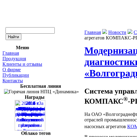
Главная
Новости
С
агрегатов КОМПАКС-РП
Меню
Модернизац
Главная
Продукция
диагности
Клиенты и отзывы
О фирме
«Волгогра
Публикации
Контакты
Бесплатная линия
Система управ
Награды
®
КОМПАКС
-Р
На ОАО «Волгограднефте
отраслей промышленност
насосных агрегатов
КО
Облако тегов
В процессе модернизаци