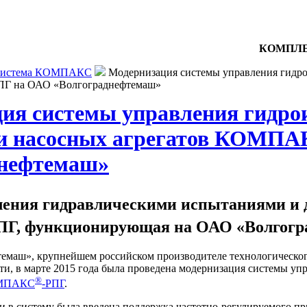
КОМПЛЕ
истема КОМПАКС
Модернизация системы управления гидр
Г на ОАО «Волгограднефтемаш»
ия системы управления гидро
ки насосных агрегатов КОМП
днефтемаш»
ления гидравлическими испытаниями и д
ПГ, функционирующая на ОАО «Волгогр
маш», крупнейшем российском производителе технологического
и, в марте 2015 года была проведена модернизация системы у
®
МПАКС
-РПГ
.
и в систему была введена поддержка частотно-регулируемого п