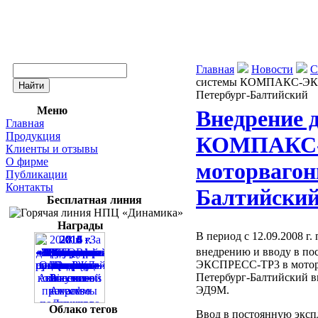
Главная
Новости
С
системы КОМПАКС-ЭКСП
Петербург-Балтийский
Меню
Внедрение 
Главная
Продукция
КОМПАКС-
Клиенты и отзывы
О фирме
моторвагон
Публикации
Контакты
Балтийски
Бесплатная линия
Награды
В период с 12.09.2008 г
внедрению и вводу в п
ЭКСПРЕСС-ТР3 в моторв
Петербург-Балтийский в
ЭД9М.
Облако тегов
Ввод в постоянную эксп