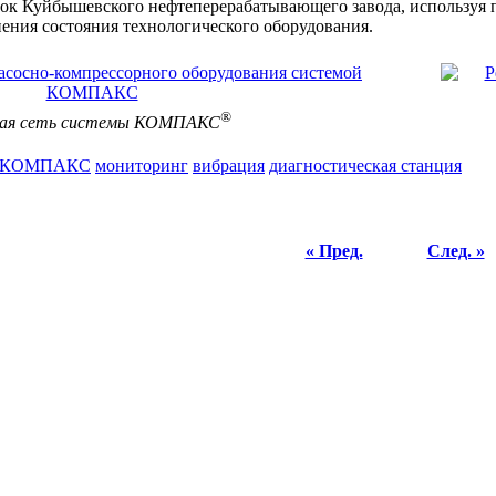
овок Куйбышевского нефтеперерабатывающего завода, использ
нения состояния технологического оборудования.
®
вая сеть системы КОМПАКС
КОМПАКС
мониторинг
вибрация
диагностическая станция
« Пред.
След. »