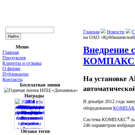
Главная
Новости
С
на ОАО «Куйбышевски
Меню
Внедрение 
Главная
Продукция
КОМПАКС н
Клиенты и отзывы
О фирме
Публикации
На установке 
Контакты
Бесплатная линия
автоматическо
Награды
В декабре 2012 года за
оборудования
КОМПАК
®
Система КОМПАКС
на
246 параметрам вибрации
Облако тегов