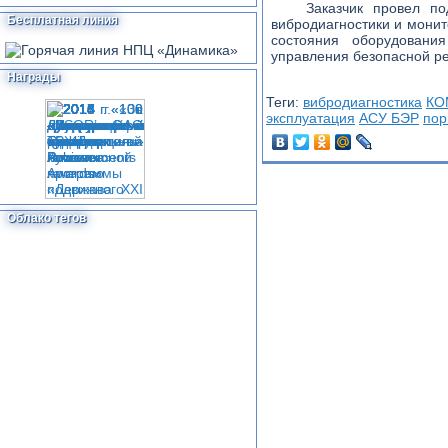
Заказчик провел п
Бесплатная линия
вибродиагностики и мони
состояния оборудован
управления безопасной р
Награды
Теги:
вибродиагностика
КО
эксплуатация
АСУ БЭР
пор
Облако тегов