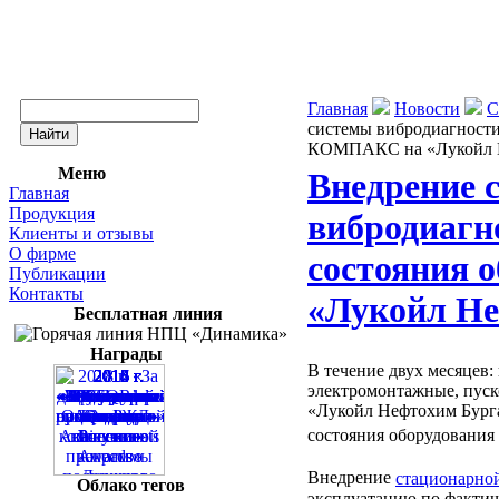
Главная
Новости
С
системы вибродиагности
КОМПАКС на «Лукойл Н
Меню
Внедрение 
Главная
Продукция
вибродиагн
Клиенты и отзывы
О фирме
состояния
Публикации
Контакты
«Лукойл Не
Бесплатная линия
Награды
В течение двух месяцев
электромонтажные, пуск
«Лукойл Нефтохим Бург
состояния оборудован
Внедрение
стационарно
Облако тегов
эксплуатацию по фактич