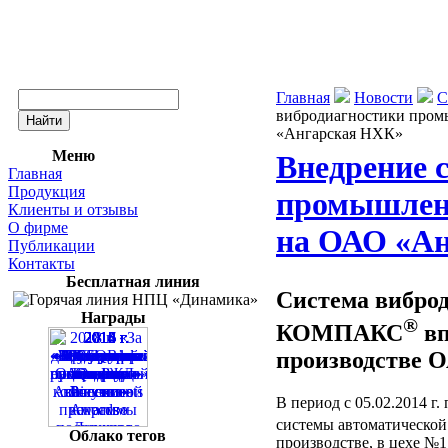
Главная
Новости
С
вибродиагностики про
«Ангарская НХК»
Меню
Внедрение 
Главная
Продукция
промышлен
Клиенты и отзывы
О фирме
на ОАО «А
Публикации
Контакты
Бесплатная линия
Система вибро
Награды
®
КОМПАКС
вп
производстве 
В период с 05.02.2014 г
системы автоматическо
Облако тегов
производстве, в цехе №1