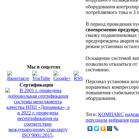
оборудования контрол
потребляемого тока и 3 
В период проведения пу
своевременно предупре
смазку подшипниковых у
предупреждена авария на
режим установки осталс
Оснащение системой 
позволило отказаться о
Мы в соцсетях
состоянию.
Персонал установки во
Сертификация
поршневых компрессоров
повышения стабильности
оборудования.
Теги:
КОМПАКС
надеж
персонала
вибрация
пор