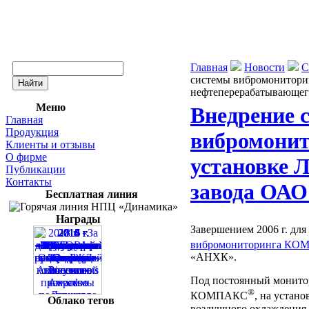
Главная
Новости
С
системы вибромонитори
нефтеперерабатывающе
Меню
Внедрение 
Главная
Продукция
вибромони
Клиенты и отзывы
О фирме
установке 
Публикации
Контакты
завода ОА
Бесплатная линия
Награды
Завершением 2006 г. дл
вибромониторинга К
«АНХК».
Под постоянный монитор
®
КОМПАКС
, на устано
Облако тегов
воздушного охлаждения 