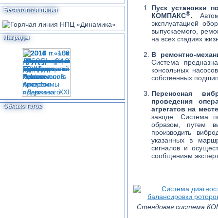
Пуск установки п
Бесплатная линия
®
КОМПАКС
.
Автома
эксплуатацией обо
выпускаемого, ремо
Награды
на всех стадиях жиз
В ремонтно-механ
Система предназна
консольных насосо
собственных подшип
Переносная виб
проведения опер
Облако тегов
агрегатов на мест
заводе. Система п
образом, путем в
производить вибро
указанных в марш
сигналов и осущес
сообщениям эксперт
Стендовая система К