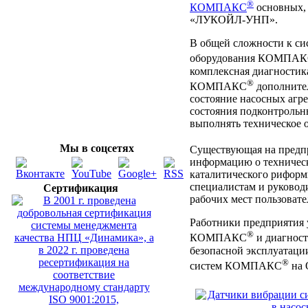
®
КОМПАКС
основных, 
«ЛУКОЙЛ-УНП».
В общей сложности к си
оборудования КОМПА
комплексная диагностик
®
КОМПАКС
дополнител
состояние насосных агр
состояния подконтрольн
выполнять техническое 
Мы в соцсетях
Существующая на предпр
информацию о техническ
каталитического риформ
специалистам и руковод
Сертификация
рабочих мест пользоват
Работники предприятия 
®
КОМПАКС
и диагност
безопасной эксплуатаци
®
систем КОМПАКС
на 