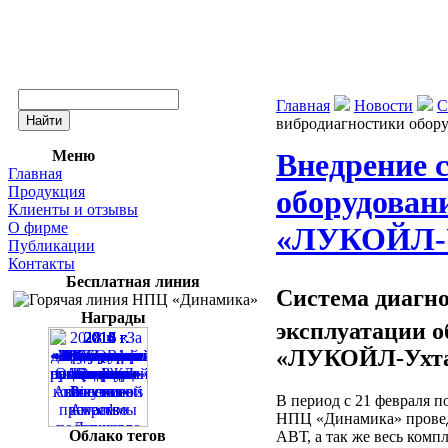
Главная
Новости
С
вибродиагностики об
Меню
Внедрение 
Главная
Продукция
оборудова
Клиенты и отзывы
О фирме
«ЛУКОЙЛ
Публикации
Контакты
Бесплатная линия
Система диагно
Награды
эксплуатации
«ЛУКОЙЛ-Ухта
В период с 21 февраля 
НПЦ «Динамика» проведе
Облако тегов
АВТ, а так же весь ком