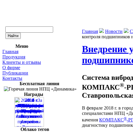
Главная
Новости
С
контроля подшипников 
Меню
Внедрение 
Главная
Продукция
подшипнико
Клиенты и отзывы
О фирме
Публикации
Система вибро
Контакты
Бесплатная линия
®
КОМПАКС
-Р
Ставропольска
Награды
В феврале 2018 г. в го
специалистами НПЦ «Ди
®
качения
КОМПАКС
-Р
диагностику подшипнико
Облако тегов