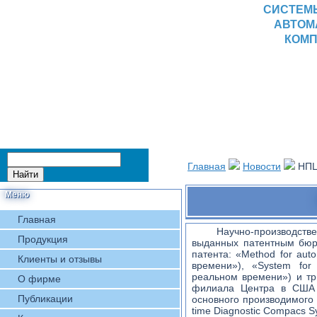
СИСТЕМ
АВТОМ
КОМП
Главная
Новости
НПЦ
Меню
Главная
Научно-производств
Продукция
выданных патентным бюро
патента: «Method for aut
Клиенты и отзывы
времени»), «System for 
реальном времени») и тр
О фирме
филиала Центра в США «
Публикации
основного производимого
time Diagnostic Compacs S