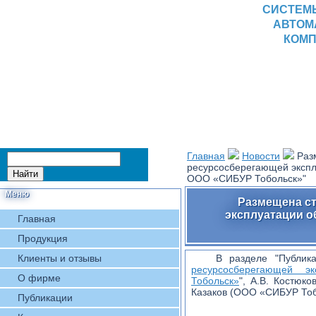
СИСТЕМ
АВТОМ
КОМП
Главная
Новости
Раз
ресурсосберегающей экспл
ООО «СИБУР Тобольск»"
Меню
Размещена ст
эксплуатации о
Главная
Продукция
Клиенты и отзывы
В разделе "Публик
ресурсосберегающей э
О фирме
Тобольск»
", А.В. Костюк
Казаков (ООО «СИБУР Тобо
Публикации