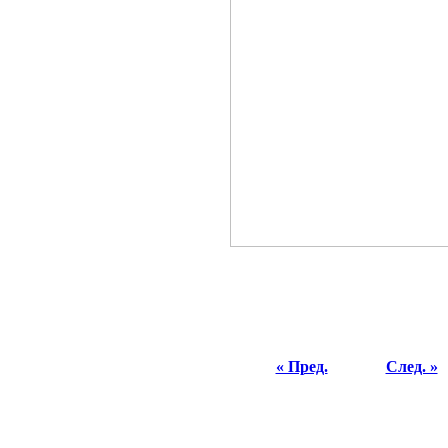
« Пред.
След. »