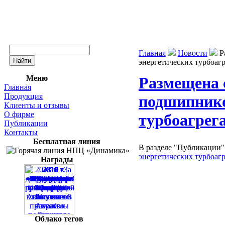
Главная
Новости
Р
энергетических турбоагр
Меню
Размещена 
Главная
Продукция
подшипнико
Клиенты и отзывы
О фирме
турбоагрег
Публикации
Контакты
Бесплатная линия
В разделе "Публикации"
энергетических турбоаг
Награды
Облако тегов