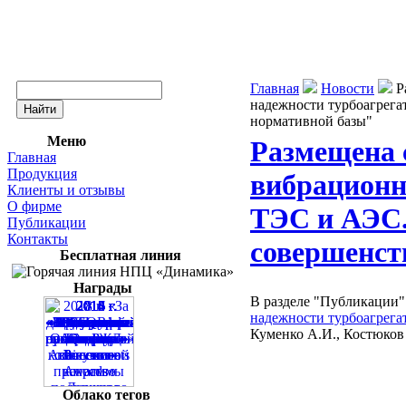
Главная
Новости
Р
надежности турбоагрега
нормативной базы"
Меню
Размещена 
Главная
Продукция
вибрационн
Клиенты и отзывы
О фирме
ТЭС и АЭС.
Публикации
Контакты
совершенст
Бесплатная линия
Награды
В разделе "Публикации"
надежности турбоагрега
Куменко А.И., Костюков 
Облако тегов