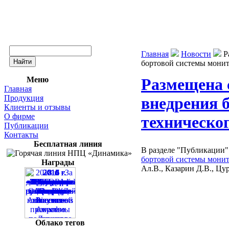
Главная
Новости
Р
бортовой системы монит
Меню
Размещена 
Главная
Продукция
внедрения 
Клиенты и отзывы
О фирме
техническог
Публикации
Контакты
Бесплатная линия
В разделе "Публикации"
бортовой системы монит
Награды
Ал.В., Казарин Д.В., Цур
Облако тегов