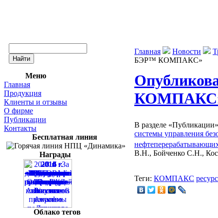
Главная
Новости
Т
БЭР™ КОМПАКС»
Меню
Опубликов
Главная
Продукция
КОМПАКС
Клиенты и отзывы
О фирме
Публикации
В разделе «Публикации
Контакты
системы управления без
Бесплатная линия
нефтеперерабатывающи
В.Н., Бойченко С.Н., Кос
Награды
Теги:
КОМПАКС
ресур
Облако тегов