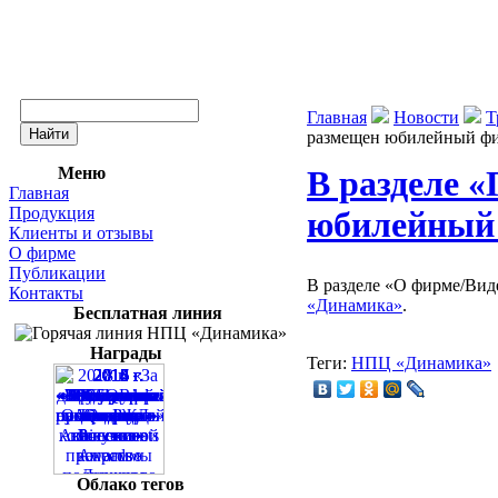
Главная
Новости
Т
размещен юбилейный ф
Меню
В разделе 
Главная
Продукция
юбилейный
Клиенты и отзывы
О фирме
Публикации
В разделе «О фирме/Ви
Контакты
«Динамика»
.
Бесплатная линия
Награды
Теги:
НПЦ «Динамика»
Облако тегов