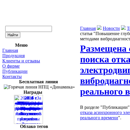
Главная
Новости
Т
статья "Повышение глуб
методами вибродиагност
Меню
Размещена 
Главная
Продукция
поиска отк
Клиенты и отзывы
О фирме
электродви
Публикации
Контакты
вибродиагн
Бесплатная линия
реального 
Награды
В разделе "Публикации"
отказа асинхронного эл
реального времени
".
Облако тегов