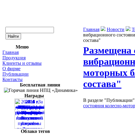
Главная
Новости
Т
вибрационного состояни
состава"
Меню
Размещена 
Главная
Продукция
вибрационн
Клиенты и отзывы
О фирме
моторных б
Публикации
Контакты
состава"
Бесплатная линия
Награды
В разделе "Публикации"
состояния колесно-мото
Облако тегов