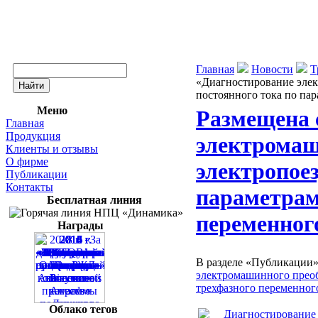
Главная
Новости
Т
«Диагностирование элек
постоянного тока по пар
Меню
Размещена 
Главная
Продукция
электромаш
Клиенты и отзывы
О фирме
электропоез
Публикации
Контакты
параметрам
Бесплатная линия
переменног
Награды
В разделе «Публикации
электромашинного преоб
трехфазного переменног
Облако тегов