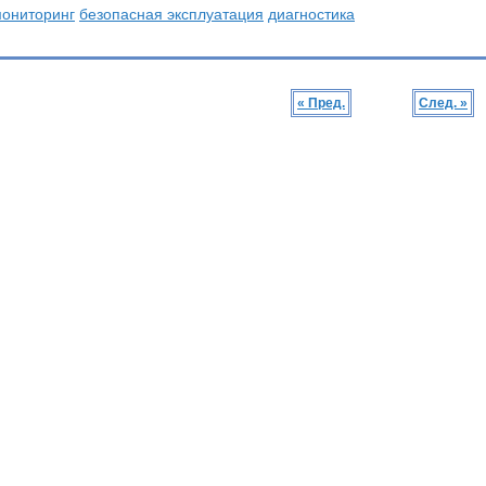
ониторинг
безопасная эксплуатация
диагностика
« Пред.
След. »