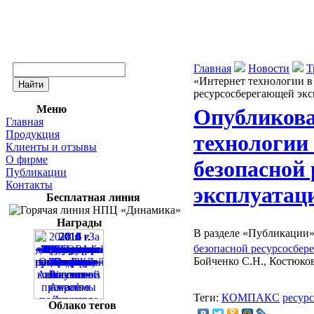
Главная
Новости
Т
«Интернет технологии в
ресурсосберегающей э
Меню
Опубликова
Главная
Продукция
технологии
Клиенты и отзывы
О фирме
безопасной
Публикации
Контакты
эксплуата
Бесплатная линия
Награды
В разделе «Публикации»
безопасной ресурсосбе
Бойченко С.Н., Костюков
Теги:
КОМПАКС
ресур
Облако тегов