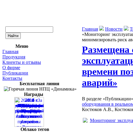
Главная
Новости
Т
«Мониторинг эксплуатац
минимизировать риск а
Меню
Размещена 
Главная
Продукция
эксплуатац
Клиенты и отзывы
О фирме
времени по
Публикации
Контакты
аварий»
Бесплатная линия
Награды
В разделе «Публикации
оборудования в реально
Костюков А.В., Костюков
Облако тегов