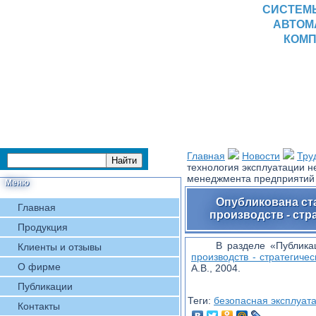
СИСТЕМ
АВТОМ
КОМП
Главная
Новости
Тру
технология эксплуатации н
менеджмента предприятий
Меню
Опубликована ст
Главная
производств - ст
Продукция
В разделе «Публик
Клиенты и отзывы
производств - стратегич
О фирме
А.В., 2004.
Публикации
Теги:
безопасная эксплуат
Контакты