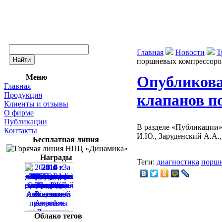
Главная
Новости
Т
поршневых компрессоро
Меню
Опубликова
Главная
Продукция
клапанов п
Клиенты и отзывы
О фирме
Публикации
В разделе «Публикации»
Контакты
И.Ю., Заруденский А.А.,
Бесплатная линия
Награды
Теги:
диагностика
поршн
Облако тегов