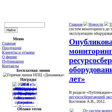
Главная
Новости
Т
систем мониторинга до 
эксплуатации оборудован
Меню
Опубликова
Главная
Продукция
мониторинг
Клиенты и отзывы
О фирме
ресурсосбе
Публикации
Контакты
оборудовани
Бесплатная линия
лет»
Награды
В разделе «Публикации»
ресурсосберегающей эксп
Костюков А.В., 2012.
Облако тегов