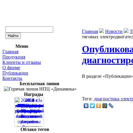
Главная
Новости
Т
тяговых электродвигате
Меню
Опубликова
Главная
Продукция
диагностир
Клиенты и отзывы
О фирме
Публикации
В разделе «Публикации»
Контакты
Бесплатная линия
Награды
Теги:
диагностика элект
Облако тегов