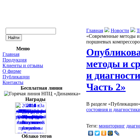
Главная
Новости
Т
«Современные методы и 
поршневых компрессоров
Меню
Опубликова
Главная
Продукция
методы и с
Клиенты и отзывы
О фирме
и диагност
Публикации
Контакты
Часть 2»
Бесплатная линия
Награды
В разделе «Публикации»
состояния и диагностик
Теги:
мониторинг
диагн
Облако тегов