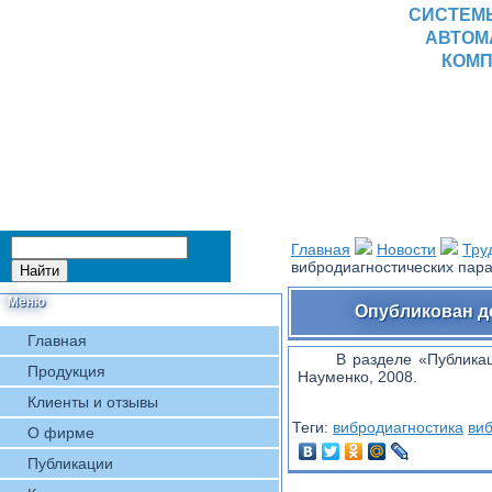
СИСТЕМ
АВТОМ
КОМП
Главная
Новости
Тру
вибродиагностических пар
Меню
Опубликован д
Главная
В разделе «Публик
Продукция
Науменко, 2008.
Клиенты и отзывы
Теги:
вибродиагностика
ви
О фирме
Публикации