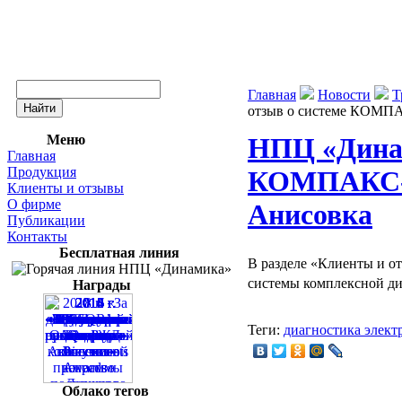
Главная
Новости
Т
отзыв о системе КОМП
Меню
НПЦ «Динам
Главная
Продукция
КОМПАКС-
Клиенты и отзывы
О фирме
Анисовка
Публикации
Контакты
Бесплатная линия
В разделе «Клиенты и о
системы комплексной д
Награды
Теги:
диагностика элект
Облако тегов