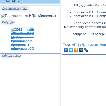
Контакты
НПЦ «Динамика» на 
Бесплатная линия
Костюков В.Н., Бойч
Костюков В.Н., Бойч
Награды
В процессе работы 
мониторингу состояния об
Конференция заверш
Теги:
НПЦ «Динамика»
мон
Облако тегов