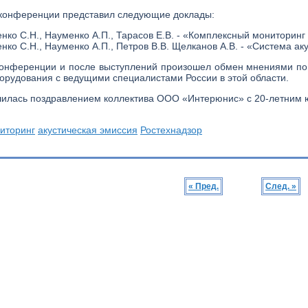
конференции представил следующие доклады:
енко С.Н., Науменко А.П., Тарасов Е.В. - «Комплексный мониторин
енко С.Н., Науменко А.П., Петров В.В. Щелканов А.В. - «Система 
конференции и после выступлений произошел обмен мнениями по
орудования с ведущими специалистами России в этой области.
илась поздравлением коллектива ООО «Интерюнис» с 20-летним 
иторинг
акустическая эмиссия
Ростехнадзор
« Пред.
След. »