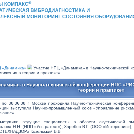
®
Ы КОМПАКС
АТИЧЕСКАЯ ВИБРОДИАГНОСТИКА И
ЛЕКСНЫЙ МОНИТОРИНГ СОСТОЯНИЯ ОБОРУДОВАНИ
 «Динамика»
Участие НПЦ «Динамика» в Научно-технической
стижения в теории и практике»
инамика» в Научно-технической конференции НПС «РИС
теории и практике»
 по 08.06.08 г. Москве проходила Научно-техническая конферен
нции выступили Научно-промышленный союз «Управление рискам
рюнис».
ыступили ведущие специалисты в области акустической э
олова Н.Н. (НПП «Ультратест»), Харебов В.Г. (ООО «Интерюнис»),
ОСТЕХНАДЗОРа Козельский В.В.