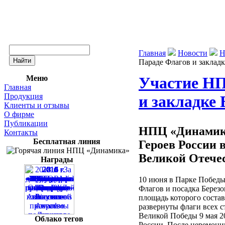
Главная
Новости
Н
Параде Флагов и заклад
Меню
Участие НП
Главная
Продукция
и закладке 
Клиенты и отзывы
О фирме
Публикации
НПЦ «Динамика
Контакты
Бесплатная линия
Героев России 
Великой Отече
Награды
10 июня в Парке Победы
Флагов и посадка Берез
площадь которого соста
развернуты флаги всех с
Великой Победы 9 мая 20
Облако тегов
России. После церемони