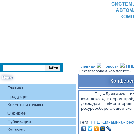
СИСТЕМ
АВТОМ
КОМП
Главная
Новости
НПЦ
нефтегазовом комплексе»
Меню
Конферен
Главная
НПЦ «Динамика» пл
Продукция
комплексе», которая прой
докладом «Мониторин
Клиенты и отзывы
ресурсосберегающей экспл
О фирме
Публикации
Теги:
НПЦ «Динамика»
рес
Контакты