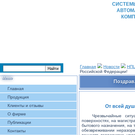
СИСТЕМ
АВТОМ
КОМП
Главная
Новости
НПЦ
Российской Федерации!
Меню
Поздрав
Главная
Продукция
Клиенты и отзывы
От всей ду
О фирме
Чрезвычайные ситу
поверхностях, на магистр
Публикации
бытового назначения, на
обезвреживании неразор
Контакты