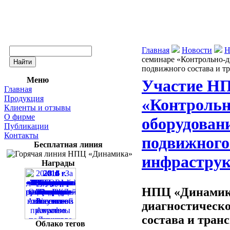
Главная
Новости
Н
семинаре «Контрольно-д
подвижного состава и т
Меню
Участие НП
Главная
Продукция
«Контрольн
Клиенты и отзывы
О фирме
оборудован
Публикации
Контакты
подвижного
Бесплатная линия
инфрастру
Награды
НПЦ «Динамика
диагностическо
состава и тран
Облако тегов