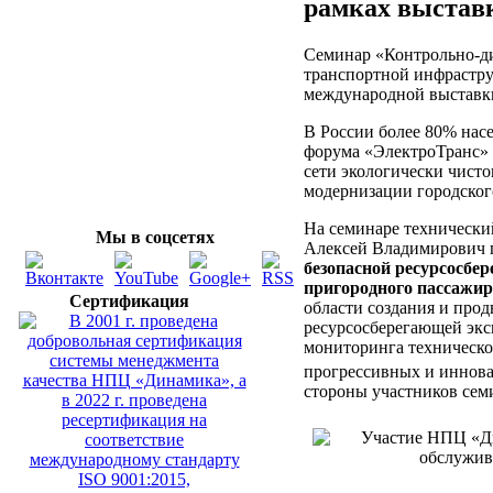
рамках выстав
Семинар «Контрольно-ди
транспортной инфрастру
международной выставки
В России более 80% нас
форума «ЭлектроТранс» 
сети экологически чисто
модернизации городског
На семинаре технически
Мы в соцсетях
Алексей Владимирович п
безопасной ресурсосбе
пригородного пассажи
Сертификация
области создания и про
ресурсосберегающей экс
мониторинга техническо
прогрессивных и иннов
стороны участников сем