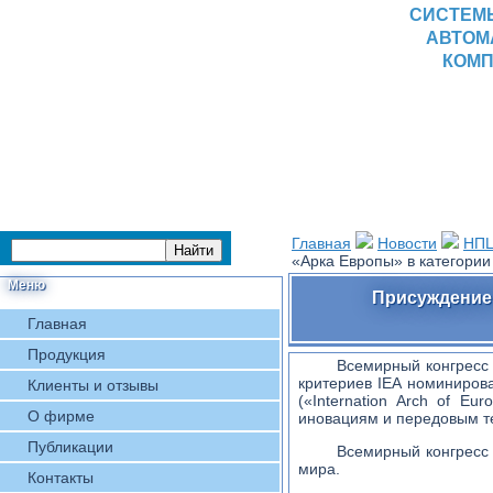
СИСТЕМ
АВТОМ
КОМП
Главная
Новости
НПЦ
«Арка Европы» в категори
Меню
Присуждение 
Главная
Продукция
Всемирный конгресс B
критериев IEA номиниро
Клиенты и отзывы
(«Internation Arch of Eu
О фирме
иновациям и передовым т
Публикации
Всемирный конгресс 
мира.
Контакты