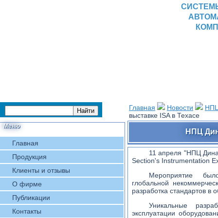
СИСТЕМ
АВТОМ
КОМП
Главная
Новости
НПЦ
выставке ISA в Техасе
Меню
НПЦ Дин
Главная
11 апреля "НПЦ Дина
Продукция
Section's Instrumentation
Клиенты и отзывы
Мероприятие было
глобальной некоммерчес
О фирме
разработка стандартов в
Публикации
Уникальные разра
Контакты
эксплуатации оборудован