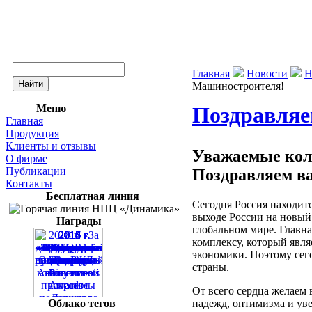
Главная
Новости
Н
Машиностроителя!
Меню
Поздравляе
Главная
Продукция
Клиенты и отзывы
Уважаемые кол
О фирме
Публикации
Поздравляем в
Контакты
Бесплатная линия
Сегодня Россия находитс
выходе России на новый
Награды
глобальном мире. Главн
комплексу, который явл
экономики. Поэтому сег
страны.
От всего сердца желаем 
надежд, оптимизма и уве
Облако тегов